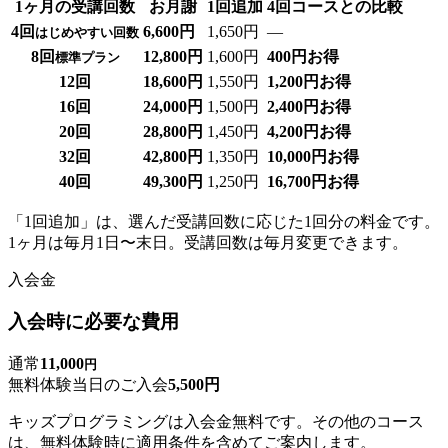
1ヶ月の受講回数
お月謝
1回追加
4回コースとの比較
4回
6,600円
1,650円
—
はじめやすい回数
8回
12,800円
1,600円
400円お得
標準プラン
12回
18,600円
1,550円
1,200円お得
16回
24,000円
1,500円
2,400円お得
20回
28,800円
1,450円
4,200円お得
32回
42,800円
1,350円
10,000円お得
40回
49,300円
1,250円
16,700円お得
「1回追加」は、選んだ受講回数に応じた1回分の料金です。
1ヶ月は毎月1日〜末日。受講回数は毎月変更できます。
入会金
入会時に必要な費用
通常
11,000
円
無料体験当日のご入会
5,500円
キッズプログラミングは入会金無料です。その他のコース
は、無料体験時に適用条件を含めてご案内します。