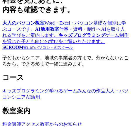
料金を見たあとに、
内容も確認できます。
大人のパソコン教室
Word・Excel・パソコン基礎を個別に学
ぶコースです。
AI活用教室
仕事・資料・制作へAIを取り入
れる学びをご案内します。
キッズプログラミング
ゲーム制作
を通じた子ども向けの学びをご覧いただけます。
SCROOM
富山のパソコン・AIスクール
子どもからシニア、地域の事業者の方まで。分からないとこ
ろから、できる形まで一緒に進みます。
コース
キッズプログラミング
学べるゲーム
みんなの作品
大人・パソ
コン
シニア
AI活用
教室案内
料金
講師
アクセス
教室からのお知らせ