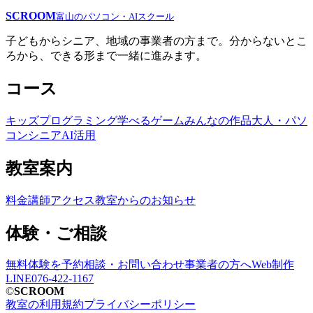
SCROOM
富山のパソコン・AIスクール
子どもからシニア、地域の事業者の方まで。分からないとこ
ろから、できる形まで一緒に進みます。
コース
キッズプログラミング
学べるゲーム
みんなの作品
大人・パソ
コン
シニア
AI活用
教室案内
料金
講師
アクセス
教室からのお知らせ
体験・ご相談
無料体験を予約
相談・お問い合わせ
事業者の方へ
Web制作
LINE
076-422-1167
©
SCROOM
教室の利用規約
プライバシーポリシー